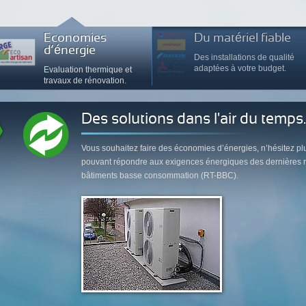
Economies
Du matériel fiable
d’énergie
Des installations de qualité
adaptées à votre budget.
Evaluation thermique et
travaux de rénovation.
Des
Une
Envie
Se
Pensez
L'air
Et
après...
chauffer en toute sérénité...
solutions dans l'air du temps..
ambiance rafraichissante
sur mesure...
d'une nouvelle salle de bain.
sécurité avant tout...
Vous souhaitez faire des économies d’énergies, n’hésitez pl
pouvant répondre aux exigences énergiques des dernières r
bâtiments basse consommation (RT-BBC).