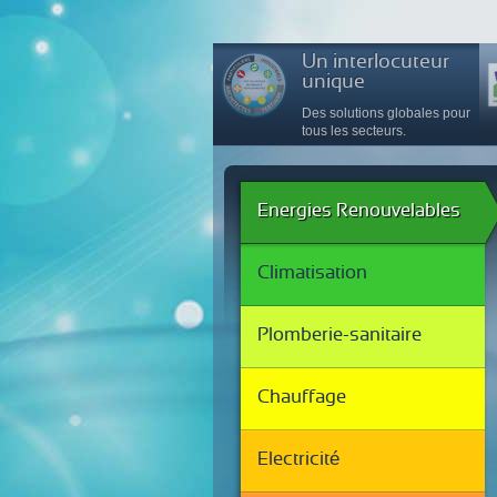
Un interlocuteur
unique
Des solutions globales pour
tous les secteurs.
Energies
Renouvelables
Climatisation
Plomberie-sanitaire
Chauffage
Electricité