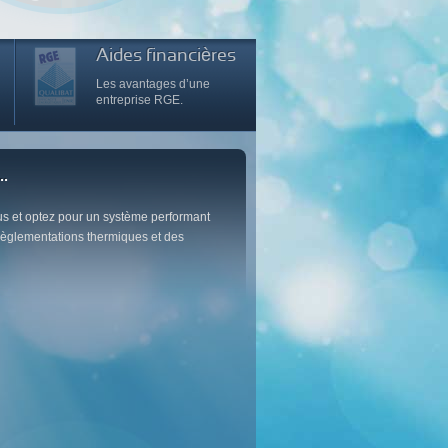
Aides financières
Les avantages d’une
entreprise RGE.
.
..
us et optez pour un système performant
èglementations thermiques et des