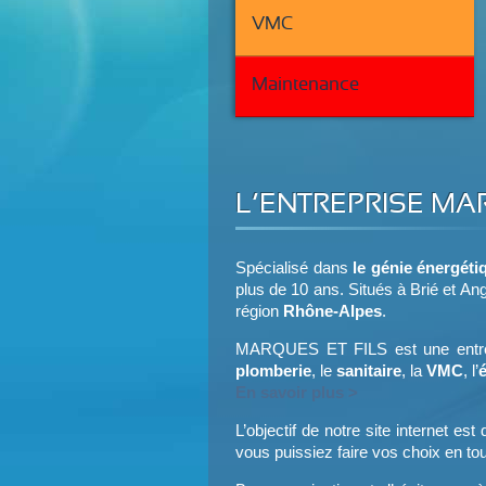
VMC
Maintenance
L’ENTREPRISE MA
Spécialisé dans
le génie énergéti
plus de 10 ans. Situés à Brié et An
région
Rhône-Alpes
.
MARQUES ET FILS est une entrepr
plomberie
, le
sanitaire
, la
VMC
, l’
é
En savoir plus >
L’objectif de notre site internet es
vous puissiez faire vos choix en to