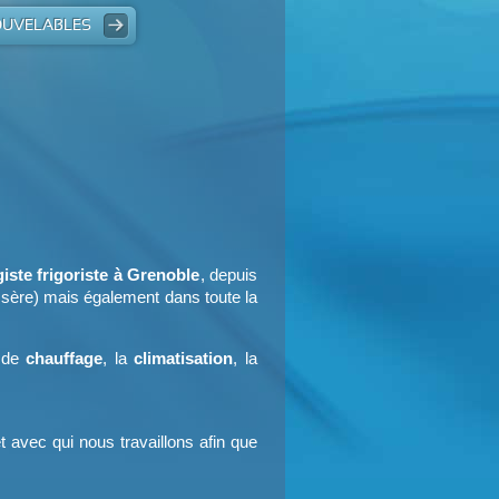
N
OUVELABLES
E
NITAIRE
iste frigoriste à Grenoble
, depuis
(Isère) mais également dans toute la
s de
chauffage
, la
climatisation
, la
et avec qui nous travaillons afin que