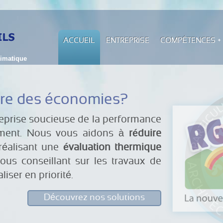
ACCUEIL
ENTREPRISE
COMPÉTENCES
limatique
ire des économies?
prise soucieuse de la performance
ement. Nous vous aidons à
réduire
éalisant une
évaluation thermique
vous conseillant sur les travaux de
iser en priorité.
Découvrez nos solutions