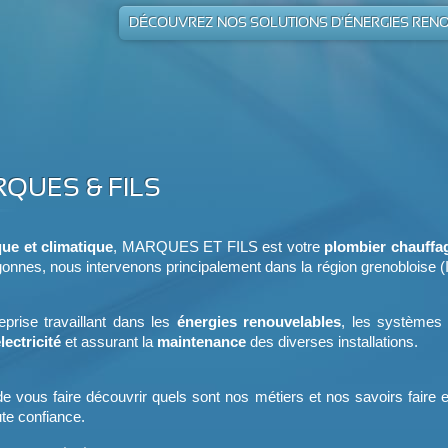
DÉCOUVREZ NOS SOLUTIONS DE CLIMATISATIO
DÉCOUVREZ NOS SOLUTIONS D'ÉNERGIES REN
DÉCOUVREZ NOS SOLUTIONS DE MAINTENANC
DÉCOUVREZ NOS SOLUTIONS DE PLOMBERIE-SA
DÉCOUVREZ NOS SOLUTIONS DE CHAUFFAGE
DÉCOUVREZ NOS SOLUTIONS D'ÉLECTRICITÉ
DÉCOUVREZ NOS SOLUTIONS DE VMC
RQUES & FILS
que et climatique
, MARQUES ET FILS est votre
plombier chauffag
gonnes, nous intervenons principalement dans la région grenobloise 
ise travaillant dans les
énergies renouvelables
, les système
lectricité
et assurant la
maintenance
des diverses installations.
t de vous faire découvrir quels sont nos métiers et nos savoirs faire 
ute confiance.